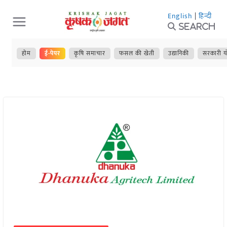
Skip
English
|
हिन्दी
to
Search
content
होम
ई-पेपर
कृषि समाचार
फसल की खेती
उद्यानिकी
सरकारी य