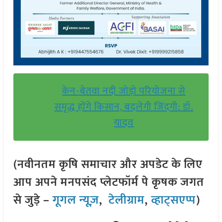
केन-बेतवा नदी जोड़ो परियोजना से
समृद्ध होंगे किसान, बदलेगी जिंदगी: डॉ.
यादव
(नवीनतम कृषि समाचार और अपडेट के लिए
आप अपने मनपसंद प्लेटफॉर्म पे कृषक जगत
से जुड़े –
गूगल न्यूज़
,
टेलीग्राम
,
व्हाट्सएप्प
)