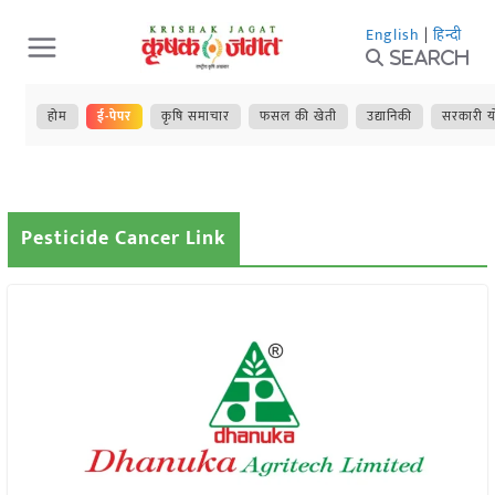
Skip
English
|
हिन्दी
to
Search
content
होम
ई-पेपर
कृषि समाचार
फसल की खेती
उद्यानिकी
सरकारी य
Pesticide Cancer Link