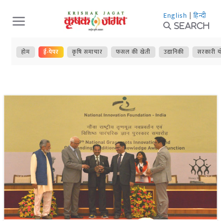
Skip
English
|
हिन्दी
to
Search
content
होम
ई-पेपर
कृषि समाचार
फसल की खेती
उद्यानिकी
सरकारी य