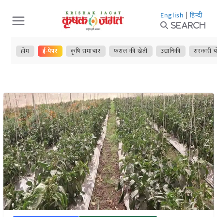
Skip
English
|
हिन्दी
to
Search
content
होम
ई-पेपर
कृषि समाचार
फसल की खेती
उद्यानिकी
सरकारी य