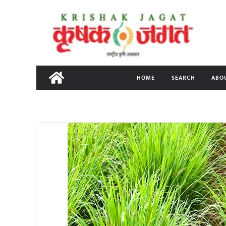
Skip
to
content
HOME
SEARCH
ABO