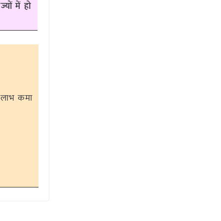
ों में हो
क लाभ कमा