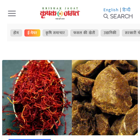
Skip
English
|
हिन्दी
to
Search
content
होम
ई-पेपर
कृषि समाचार
फसल की खेती
उद्यानिकी
सरकारी य