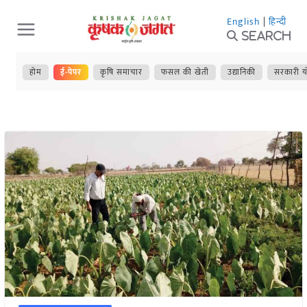
Skip
English
|
हिन्दी
to
Search
content
होम
ई-पेपर
कृषि समाचार
फसल की खेती
उद्यानिकी
सरकारी य