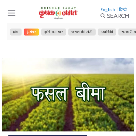
Skip
English
|
हिन्दी
to
Search
content
होम
ई-पेपर
कृषि समाचार
फसल की खेती
उद्यानिकी
सरकारी य