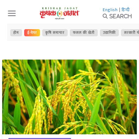
Skip
English
|
हिन्दी
to
Search
content
होम
ई-पेपर
कृषि समाचार
फसल की खेती
उद्यानिकी
सरकारी य