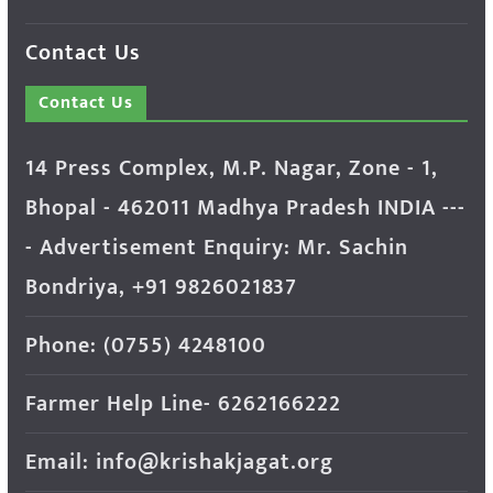
Contact Us
Contact Us
14 Press Complex, M.P. Nagar, Zone - 1,
Bhopal - 462011 Madhya Pradesh INDIA ---
- Advertisement Enquiry: Mr. Sachin
Bondriya, +91 9826021837
Phone: (0755) 4248100
Farmer Help Line- 6262166222
Email: info@krishakjagat.org