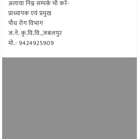
अलावा निम्न सम्पर्क भी करें-
प्राध्यापक एवं प्रमुख
पौध रोग विभाग
ज.ने. कृ.वि.वि.,जबलपुर
मो.- 9424925909