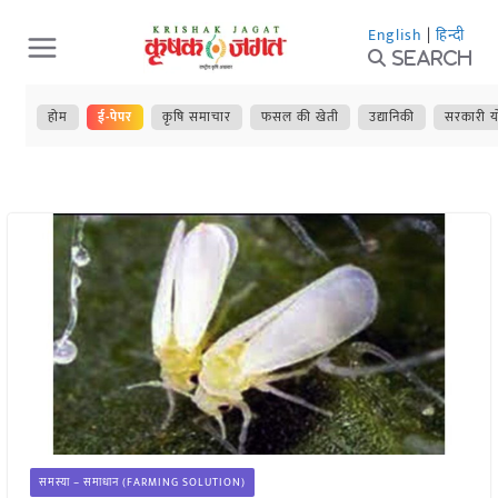
Skip
English
|
हिन्दी
to
Search
content
होम
ई-पेपर
कृषि समाचार
फसल की खेती
उद्यानिकी
सरकारी य
समस्या – समाधान (FARMING SOLUTION)