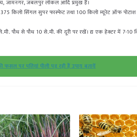
मच, जामनगर, जबलपुर लोकल आदि प्रमुख हैं।
375 किलो सिंगल सुपर फास्फेट तथा 100 किलो म्यूरेट ऑफ पोटाश प्
ी. पौध से पौध 10 से.मी. की दूरी पर रखें। द्य एक हेक्टर में 7-10 क
ी फसल पर पत्तियां पीली पड़ रही हैं उपाय बतायें