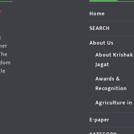
Home
SEARCH
k
About Us
her
The
About Krishak
edom
Jagat
gle
Awards &
Recognition
Agriculture in
E-paper