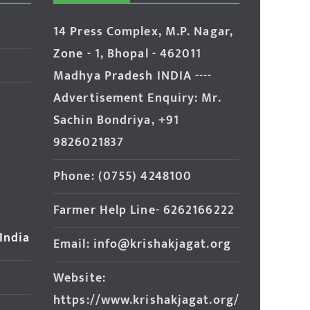
14 Press Complex, M.P. Nagar,
Zone - 1, Bhopal - 462011
Madhya Pradesh INDIA ----
Advertisement Enquiry: Mr.
Sachin Bondriya, +91
9826021837
Phone: (0755) 4248100
Farmer Help Line- 6262166222
 India
Email: info@krishakjagat.org
Website:
https://www.krishakjagat.org/