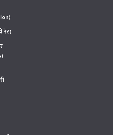
ion)
 रेट)
ार
s)
री