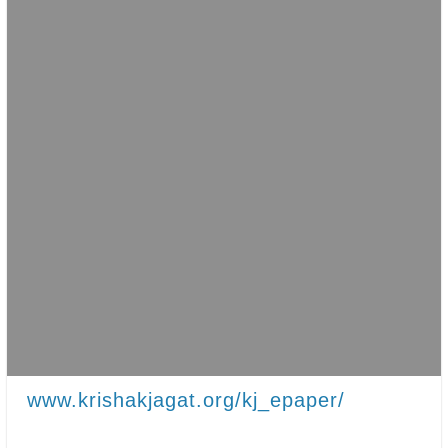
www.krishakjagat.org/kj_epaper/