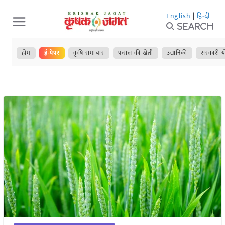
Skip
English
|
हिन्दी
to
Search
content
होम
ई-पेपर
कृषि समाचार
फसल की खेती
उद्यानिकी
सरकारी य