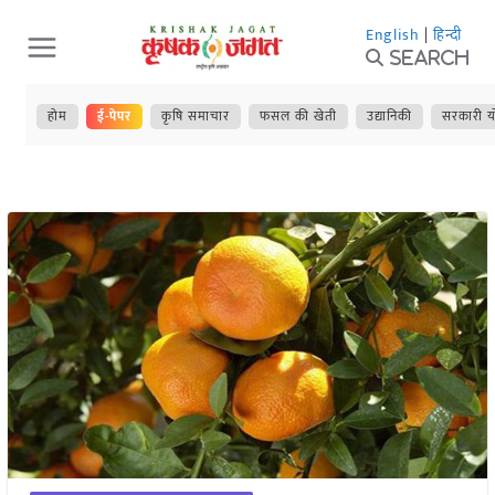
Skip
English
|
हिन्दी
to
Search
content
होम
ई-पेपर
कृषि समाचार
फसल की खेती
उद्यानिकी
सरकारी य