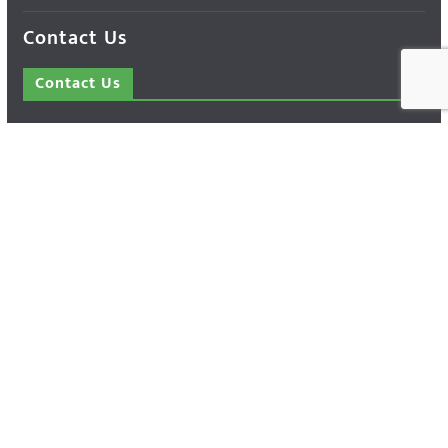
Contact Us
Contact Us
14 Press Complex, M.P. Nagar, Zone - 1,
Bhopal - 462011 Madhya Pradesh INDIA ---
- Advertisement Enquiry: Mr. Sachin
Bondriya, +91 9826021837
Phone: (0755) 4248100
Farmer Help Line- 6262166222
Email: info@krishakjagat.org