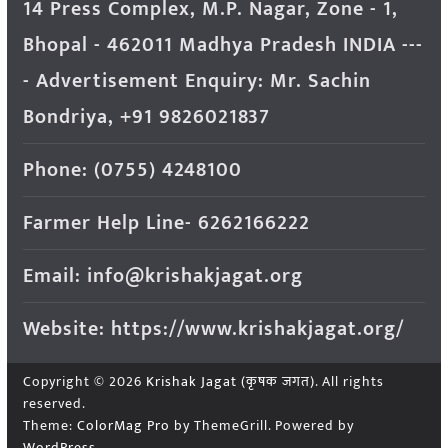
14 Press Complex, M.P. Nagar, Zone - 1,
Bhopal - 462011 Madhya Pradesh INDIA ---
- Advertisement Enquiry: Mr. Sachin
Bondriya, +91 9826021837
Phone: (0755) 4248100
Farmer Help Line- 6262166222
Email: info@krishakjagat.org
Website: https://www.krishakjagat.org/
Copyright © 2026
Krishak Jagat (कृषक जगत)
. All rights
reserved.
Theme:
ColorMag Pro
by ThemeGrill. Powered by
WordPress
.