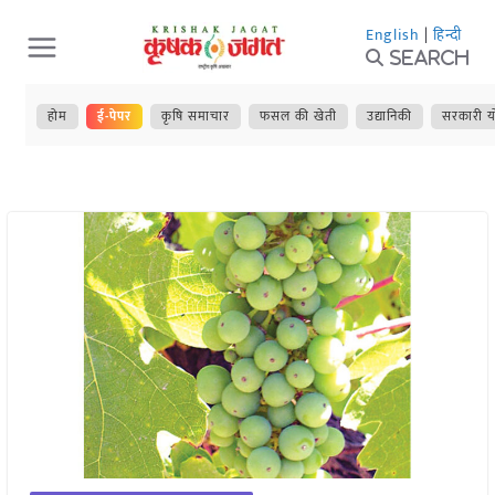
Skip
English
|
हिन्दी
to
Search
content
होम
ई-पेपर
कृषि समाचार
फसल की खेती
उद्यानिकी
सरकारी य