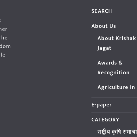
SEARCH
k
About Us
her
The
About Krishak
edom
Jagat
gle
Awards &
Recognition
Agriculture in
E-paper
CATEGORY
राष्ट्रीय कृषि समाच