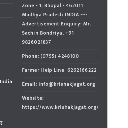
Zone - 1, Bhopal - 462011
Madhya Pradesh INDIA ----
Advertisement Enquiry: Mr.
Sachin Bondriya, +91
9826021837
Phone: (0755) 4248100
Farmer Help Line- 6262166222
 India
Email: info@krishakjagat.org
Website:
https://www.krishakjagat.org/
ार