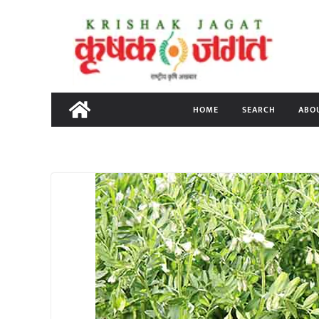
Skip
to
content
HOME
SEARCH
ABO