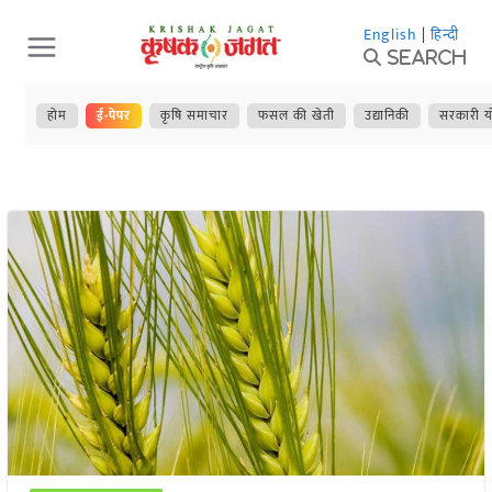
Skip
English
|
हिन्दी
to
Search
content
होम
ई-पेपर
कृषि समाचार
फसल की खेती
उद्यानिकी
सरकारी य