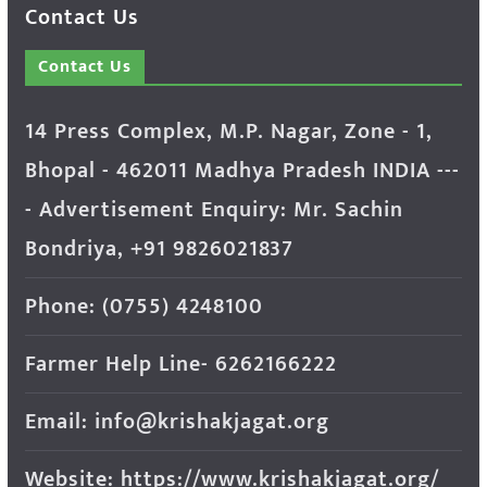
Contact Us
Contact Us
14 Press Complex, M.P. Nagar, Zone - 1,
Bhopal - 462011 Madhya Pradesh INDIA ---
- Advertisement Enquiry: Mr. Sachin
Bondriya, +91 9826021837
Phone: (0755) 4248100
Farmer Help Line- 6262166222
Email: info@krishakjagat.org
Website: https://www.krishakjagat.org/