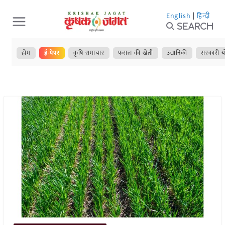
Skip
English
|
हिन्दी
to
Search
content
होम
ई-पेपर
कृषि समाचार
फसल की खेती
उद्यानिकी
सरकारी य