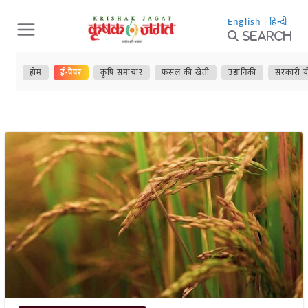
Skip
English
|
हिन्दी
to
Search
content
होम
ई-पेपर
कृषि समाचार
फसल की खेती
उद्यानिकी
सरकारी य