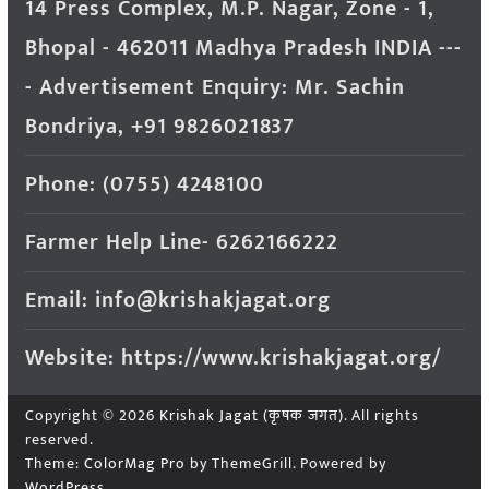
14 Press Complex, M.P. Nagar, Zone - 1,
Bhopal - 462011 Madhya Pradesh INDIA ---
- Advertisement Enquiry: Mr. Sachin
Bondriya, +91 9826021837
Phone: (0755) 4248100
Farmer Help Line- 6262166222
Email: info@krishakjagat.org
Website: https://www.krishakjagat.org/
Copyright © 2026
Krishak Jagat (कृषक जगत)
. All rights
reserved.
Theme:
ColorMag Pro
by ThemeGrill. Powered by
WordPress
.