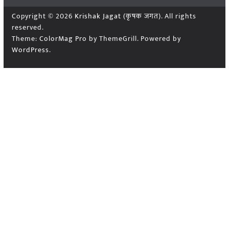
Copyright © 2026
Krishak Jagat (कृषक जगत)
. All rights
reserved.
Theme:
ColorMag Pro
by ThemeGrill. Powered by
WordPress
.