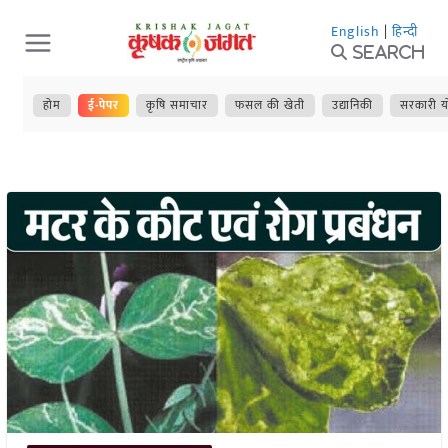
Skip
English
|
हिन्दी
to
Search
content
होम
ई-पेपर
कृषि समाचार
फसल की खेती
उद्यानिकी
सरकारी य