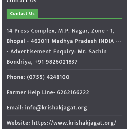
Contact Us
Contact Us
14 Press Complex, M.P. Nagar, Zone - 1,
Bhopal - 462011 Madhya Pradesh INDIA ---
- Advertisement Enquiry: Mr. Sachin
Bondriya, +91 9826021837
Phone: (0755) 4248100
Farmer Help Line- 6262166222
Email: info@krishakjagat.org
Website: https://www.krishakjagat.org/