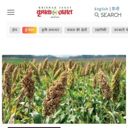
Skip
English
|
हिन्दी
to
Search
content
होम
ई-पेपर
कृषि समाचार
फसल की खेती
उद्यानिकी
सरकारी य