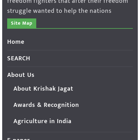
freedom fighters that after their freedom
struggle wanted to help the nations
Site Map
Home
SEARCH
About Us
About Krishak Jagat
Awards & Recognition
Agriculture in India