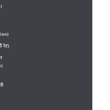
l
ion)
 रेट)
ार
s)
री