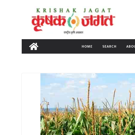
Skip
to
content
HOME
SEARCH
ABO