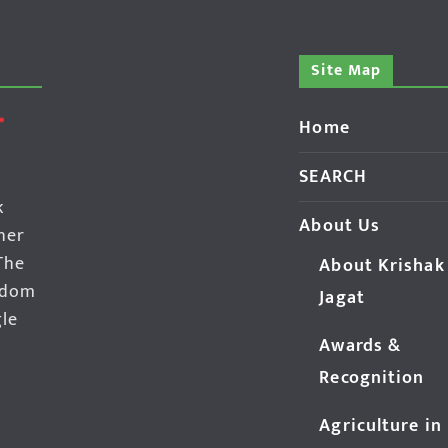
Site Map
Home
SEARCH
k
About Us
her
The
About Krishak
edom
Jagat
gle
Awards &
Recognition
Agriculture in