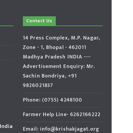
Contact Us
14 Press Complex, M.P. Nagar,
Zone - 1, Bhopal - 462011
Madhya Pradesh INDIA ----
Advertisement Enquiry: Mr.
Sachin Bondriya, +91
9826021837
Phone: (0755) 4248100
Farmer Help Line- 6262166222
 India
Email: info@krishakjagat.org