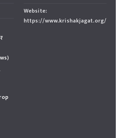
Website:
https://www.krishakjagat.org/
ार
ews)
र
Crop