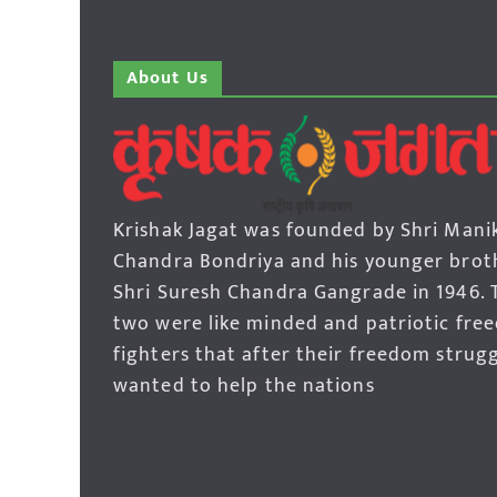
About Us
Krishak Jagat was founded by Shri Mani
Chandra Bondriya and his younger brot
Shri Suresh Chandra Gangrade in 1946. 
two were like minded and patriotic fre
fighters that after their freedom strug
wanted to help the nations