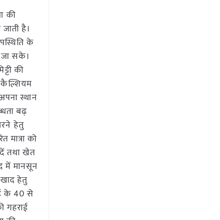
ता की
़ जाती है।
पस्थिति के
ी जा सके।
ट्टी की
ल कैल्शियम
 अपना स्थान
्धता बढ़
रने हेतु
ित मात्रा को
दें तथा खेत
द में मानसून
खाद हेतु
ाई के 40 से
की गहराई