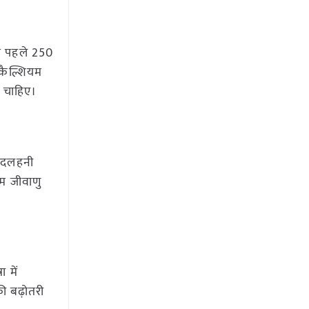
से पहले 250
 कैल्शियम
ी चाहिए।
ं दलहनी
यम जीवाणु
 में
ी बढ़ोतरी