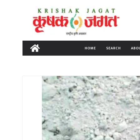
Skip
to
content
HOME
SEARCH
ABO