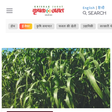
Skip
English
|
हिन्दी
to
Search
content
होम
ई-पेपर
कृषि समाचार
फसल की खेती
उद्यानिकी
सरकारी य