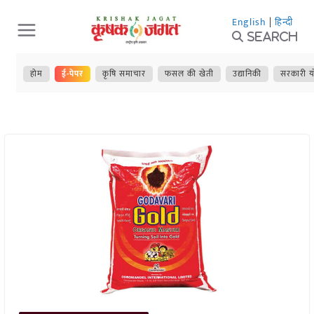
Skip
English
|
हिन्दी
to
Search
content
होम
ई-पेपर
कृषि समाचार
फसल की खेती
उद्यानिकी
सरकारी य