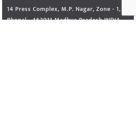
14 Press Complex, M.P. Nagar, Zone - 1,
Bhopal - 462011 Madhya Pradesh INDIA ---
- Advertisement Enquiry: Mr. Sachin
Bondriya, +91 9826021837
Phone: (0755) 4248100
Farmer Help Line- 6262166222
Email: info@krishakjagat.org
Website: https://www.krishakjagat.org/
Copyright © 2026
Krishak Jagat (कृषक जगत)
. All rights
reserved.
Theme:
ColorMag Pro
by ThemeGrill. Powered by