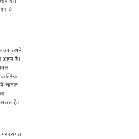
शीर्ष दस
मान थे
 कायम रखने
से अहम है।
चावल
 वैकल्पिक
में चावल
 का
जरूरत है।
ो परंपरागत