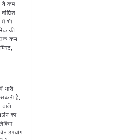
। वे कम
 वांछित
ें भी
ेनिक की
शत तक कम
मिस्ट,
ं भारी
 सकती है,
 वाले
सर्जन का
 लेकिन
त्रित उपयोग