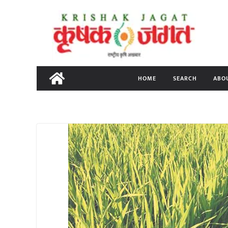
Skip
to
content
HOME
SEARCH
ABO