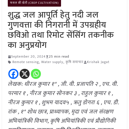
फसल की खेती (CROP CULTIVATION)
शुद्ध जल आपूर्ति हेतु नदी जल
गुणवत्ता की निगरानी में उपग्रहीय
छविओ तथा रिमोट सेंसिंग तकनीक
का अनुप्रयोग
September 20, 2024
25 min read
Remote sensing
,
Water supply
,
कृषि समाचार
Krishak Jagat
लेखक: धीरज कुमार १* , जी. वी. प्रजापति २ , एच. वी.
परमार १ , नीरज कुमार सोनकर ३ , राहुल कुमार १ ,
नीरज कुमार १ , शुभम यादव५ , ऋतु डोगरा ६ , एच. डी.
रांक , १* शोध छात्र, प्राध्यापक, मृदा एवं जल संरक्षण
अभियांत्रिकी विभाग, कृषि अभियांत्रिकी एवं प्रौद्योगिकी