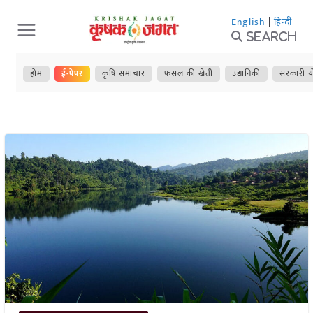
Skip
English
|
हिन्दी
to
Search
content
होम
ई-पेपर
कृषि समाचार
फसल की खेती
उद्यानिकी
सरकारी य