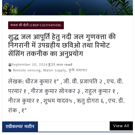
फसल की खेती (CROP CULTIVATION)
शुद्ध जल आपूर्ति हेतु नदी जल गुणवत्ता की
निगरानी में उपग्रहीय छविओ तथा रिमोट
सेंसिंग तकनीक का अनुप्रयोग
September 20, 2024
25 min read
Remote sensing
,
Water supply
,
कृषि समाचार
लेखक: धीरज कुमार १* , जी. वी. प्रजापति २ , एच. वी.
परमार १ , नीरज कुमार सोनकर ३ , राहुल कुमार १ ,
नीरज कुमार १ , शुभम यादव५ , ऋतु डोगरा ६ , एच. डी.
रांक , १*
View All
एग्रीकल्चर मशीन