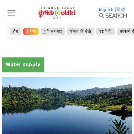
Skip
English
|
हिन्दी
to
Search
content
होम
ई-पेपर
कृषि समाचार
फसल की खेती
उद्यानिकी
सरकारी य
Water supply