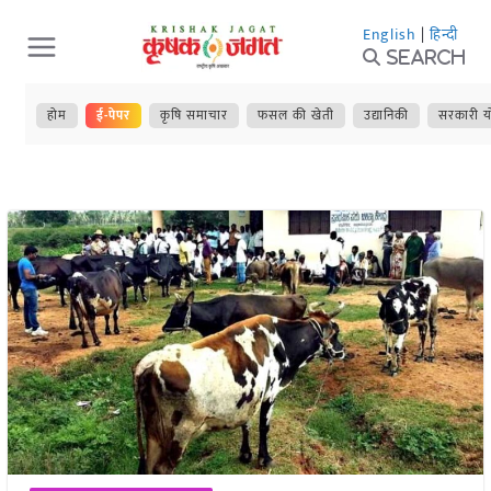
Skip
English
|
हिन्दी
to
Search
content
होम
ई-पेपर
कृषि समाचार
फसल की खेती
उद्यानिकी
सरकारी य