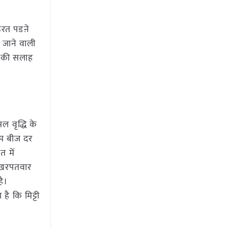
ूरत पडऩे
ई जाने वाली
ई की सलाह
 वृद्धि के
टतम बीज दर
 में
े खरपतवार
ै।
ै कि मिट्टी