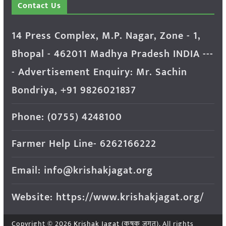
Contact Us
14 Press Complex, M.P. Nagar, Zone - 1,
Bhopal - 462011 Madhya Pradesh INDIA ---
- Advertisement Enquiry: Mr. Sachin
Bondriya, +91 9826021837
Phone: (0755) 4248100
Farmer Help Line- 6262166222
Email: info@krishakjagat.org
Website: https://www.krishakjagat.org/
Copyright © 2026
Krishak Jagat (कृषक जगत)
. All rights