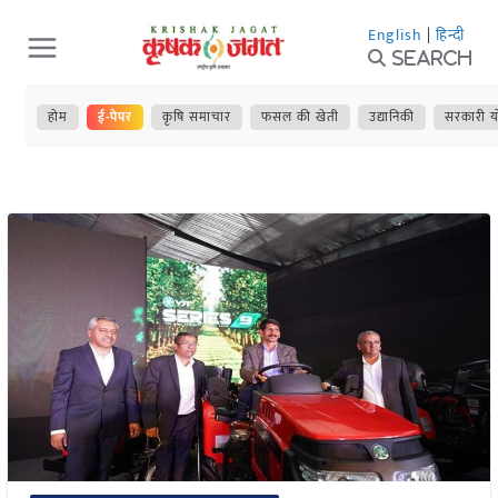
Skip
English
|
हिन्दी
to
Search
content
होम
ई-पेपर
कृषि समाचार
फसल की खेती
उद्यानिकी
सरकारी य