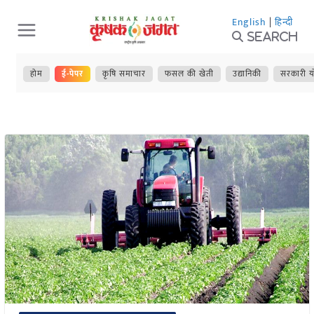
Skip
English
|
हिन्दी
to
Search
content
होम
ई-पेपर
कृषि समाचार
फसल की खेती
उद्यानिकी
सरकारी य