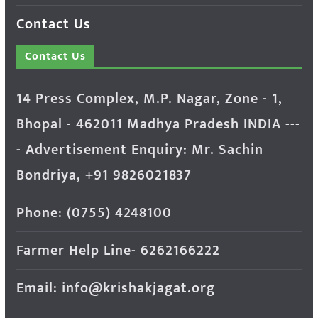
Contact Us
Contact Us
14 Press Complex, M.P. Nagar, Zone - 1,
Bhopal - 462011 Madhya Pradesh INDIA ---
- Advertisement Enquiry: Mr. Sachin
Bondriya, +91 9826021837
Phone: (0755) 4248100
Farmer Help Line- 6262166222
Email: info@krishakjagat.org