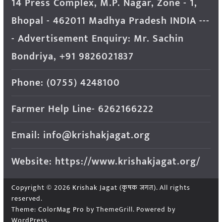
14 Press Complex, M.P. Nagar, Zone - 1,
Bhopal - 462011 Madhya Pradesh INDIA ---
- Advertisement Enquiry: Mr. Sachin
Bondriya, +91 9826021837
Phone: (0755) 4248100
Farmer Help Line- 6262166222
Email: info@krishakjagat.org
Website: https://www.krishakjagat.org/
Copyright © 2026
Krishak Jagat (कृषक जगत)
. All rights
reserved.
Theme:
ColorMag Pro
by ThemeGrill. Powered by
WordPress
.