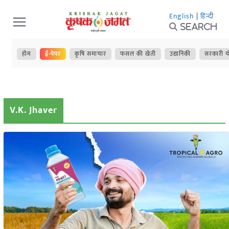
Skip
English
|
हिन्दी
to
Search
content
होम
ई-पेपर
कृषि समाचार
फसल की खेती
उद्यानिकी
सरकारी य
V.K. Jhaver