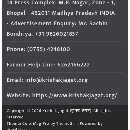
14 Press Complex, M.P. Nagar, Zone - 1,
Bhopal - 462011 Madhya Pradesh INDIA ---
- Advertisement Enquiry: Mr. Sachin
Bondriya, +91 9826021837
Phone: (0755) 4248100
Farmer Help Line- 6262166222
Email: info@krishakjagat.org
Website: https://www.krishakjagat.org/
Copyright © 2026
Krishak Jagat (कृषक जगत)
. All rights
reserved.
Theme:
ColorMag Pro
by ThemeGrill. Powered by
WordPress
.