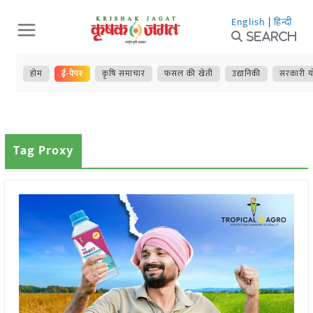
Skip
English
|
हिन्दी
to
Search
content
होम
ई-पेपर
कृषि समाचार
फसल की खेती
उद्यानिकी
सरकारी य
Tag Proxy