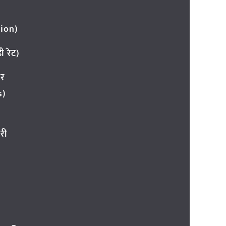
ion)
 रेट)
ार
s)
री