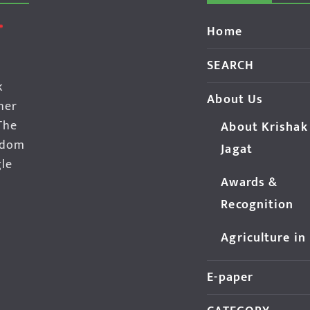
Home
SEARCH
k
About Us
her
The
About Krishak
edom
Jagat
gle
Awards &
Recognition
Agriculture in
E-paper