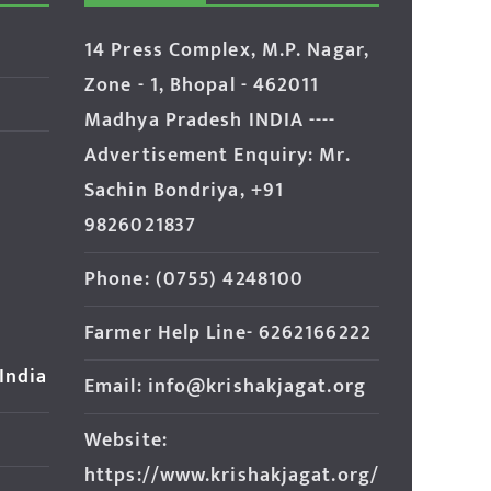
14 Press Complex, M.P. Nagar,
Zone - 1, Bhopal - 462011
Madhya Pradesh INDIA ----
Advertisement Enquiry: Mr.
Sachin Bondriya, +91
9826021837
Phone: (0755) 4248100
Farmer Help Line- 6262166222
 India
Email: info@krishakjagat.org
Website:
https://www.krishakjagat.org/