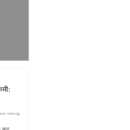
कमी:
ean sowing
,
े बाद