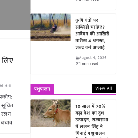
कृषि यंत्रों पर
सब्सिडी चाहिए?
आवेदन की आखिरी
तारीख 4 अगस्त,
जल्द करें अप्लाई
े लिए
August 4, 2026
1 min read
की खेती
View All
पशुपालन
्रकोप:
ो सूचित
10 साल में 70%
बढ़ा देश का दूध
ं स्लग
उत्पादन, राज्यसभा
े बचाव
में ललन सिंह ने
गिनाईं पशुपालन