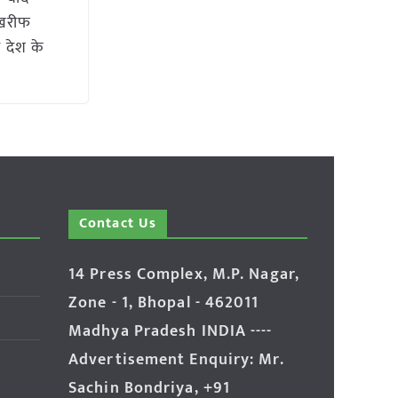
 खरीफ
 देश के
Contact Us
14 Press Complex, M.P. Nagar,
Zone - 1, Bhopal - 462011
Madhya Pradesh INDIA ----
Advertisement Enquiry: Mr.
Sachin Bondriya, +91