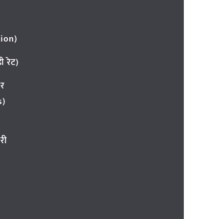
ion)
 रेट)
ार
s)
री