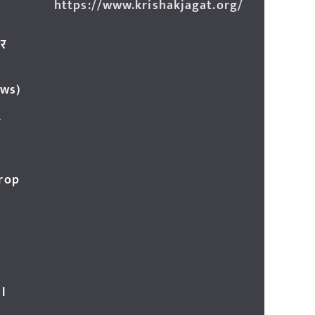
https://www.krishakjagat.org/
ार
ews)
र
Crop
l