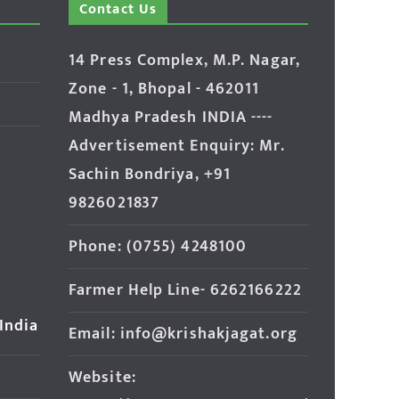
Contact Us
14 Press Complex, M.P. Nagar,
Zone - 1, Bhopal - 462011
Madhya Pradesh INDIA ----
Advertisement Enquiry: Mr.
Sachin Bondriya, +91
9826021837
Phone: (0755) 4248100
Farmer Help Line- 6262166222
 India
Email: info@krishakjagat.org
Website: