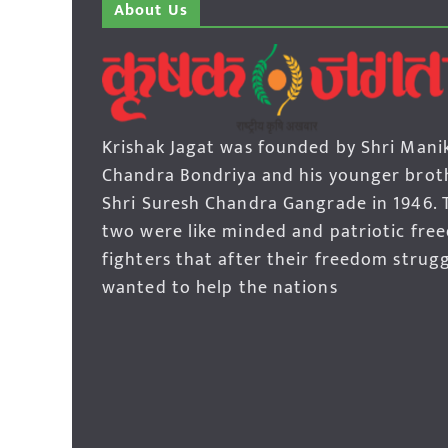
About Us
Krishak Jagat was founded by Shri Mani
Chandra Bondriya and his younger brot
Shri Suresh Chandra Gangrade in 1946. 
two were like minded and patriotic fre
fighters that after their freedom strug
wanted to help the nations