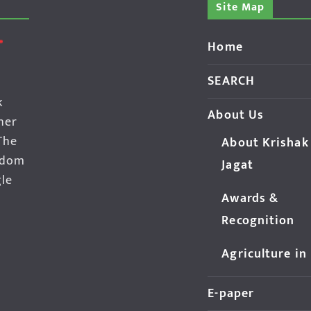
Site Map
Home
SEARCH
k
About Us
her
The
About Krishak
edom
Jagat
gle
Awards &
Recognition
Agriculture in
E-paper