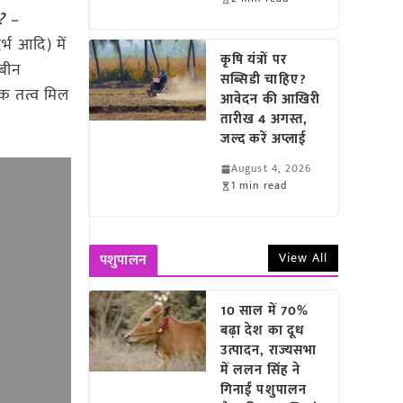
? –
्भ आदि) में
कृषि यंत्रों पर
ाबीन
सब्सिडी चाहिए?
षक तत्व मिल
आवेदन की आखिरी
तारीख 4 अगस्त,
जल्द करें अप्लाई
August 4, 2026
1 min read
View All
पशुपालन
10 साल में 70%
बढ़ा देश का दूध
उत्पादन, राज्यसभा
में ललन सिंह ने
गिनाईं पशुपालन