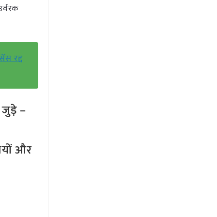
उर्वरक
ंस रद्द
ुड़े –
तियों और