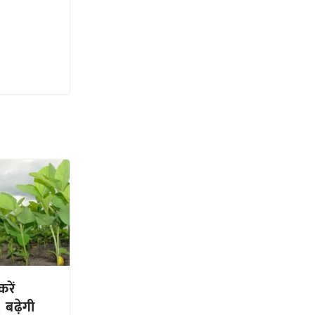
रें
बढ़ेगी