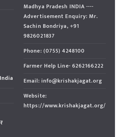
Madhya Pradesh INDIA ----
Advertisement Enquiry: Mr.
Sachin Bondriya, +91
9826021837
Phone: (0755) 4248100
Farmer Help Line- 6262166222
 India
Email: info@krishakjagat.org
Website:
https://www.krishakjagat.org/
ार