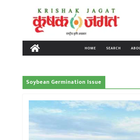
Skip
to
content
HOME
SEARCH
ABO
Soybean Germination Issue