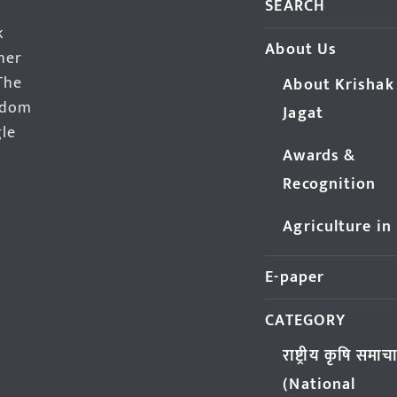
SEARCH
k
About Us
her
The
About Krishak
edom
Jagat
gle
Awards &
Recognition
Agriculture in
E-paper
CATEGORY
राष्ट्रीय कृषि समाच
(National