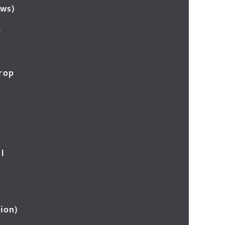
ews)
र
Crop
l
ion)