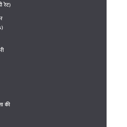
 रेट)
ार
s)
री
ता की