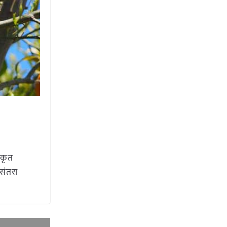
ीकृत
 संतरा