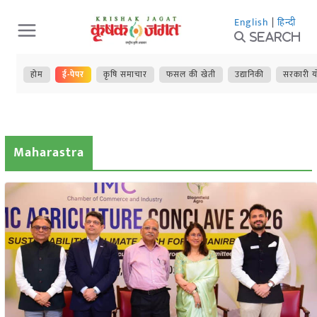
Skip
English
|
हिन्दी
to
Search
content
होम
ई-पेपर
कृषि समाचार
फसल की खेती
उद्यानिकी
सरकारी य
Maharastra