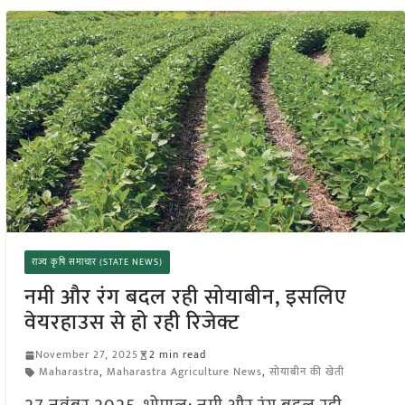
राज्य कृषि समाचार (STATE NEWS)
नमी और रंग बदल रही सोयाबीन, इसलिए
वेयरहाउस से हो रही रिजेक्ट
November 27, 2025
2 min read
Maharastra
,
Maharastra Agriculture News
,
सोयाबीन की खेती