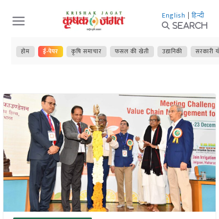
Skip
English
|
हिन्दी
to
Search
content
होम
ई-पेपर
कृषि समाचार
फसल की खेती
उद्यानिकी
सरकारी य