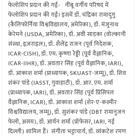
फेलोशिप प्रदान की गई- नींबू वर्गीय परिषद में
फेलोशिप प्रदान की गई। इसमें डॉ. चंद्रिका रामादुगु
(कैलिफोर्निया विश्वविद्यालय, अमेरिका), डॉ. मंजुनाथ
केरेमने (USDA, अमेरिका), डॉ. अवी साडका (वोल्कानी
संस्था, इज़राइल), डॉ. शैलेंद्र राजन (पूर्व निदेशक,
ICAR-CISH), डॉ. एम. कृष्णा रेड्डी (पूर्व वैज्ञानिक,
ICAR-IIHR), डॉ. अवतार सिंह (पूर्व वैज्ञानिक, IARI),
डॉ. आकाश शर्मा (प्राध्यापक, SKUAST-जम्मू), डॉ. शिव
शंकर पांडे (IASST, गुवाहाटी), डॉ. आर. एम. शर्मा
(प्राध्यापक, IARI), डॉ. अवतार सिंह (पूर्व प्रिंसिपल
वैज्ञानिक, ICAR), डॉ. आकाश शर्मा (शेर-ए-कश्मीर
विश्वविद्यालय, जम्मू), डॉ. सुशंकर पांडे (DBT रामानुजन
फेलो, असम), डॉ. आर्यन शर्मा (प्रोफेसर, IARI, नई
दिल्ली) शामिल हैं। संगीता भट्टाचार्य, डॉ. व्यंकटेश रमण