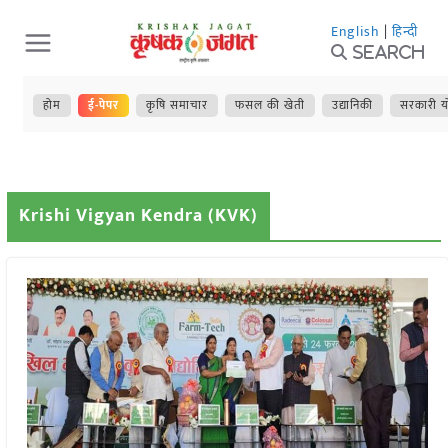
Skip
English
|
हिन्दी
to
Search
content
होम
ई-पेपर
कृषि समाचार
फसल की खेती
उद्यानिकी
सरकारी य
Krishi Vigyan Kendra (KVK)