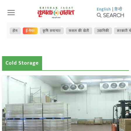
Skip
English
|
हिन्दी
to
Search
content
होम
ई-पेपर
कृषि समाचार
फसल की खेती
उद्यानिकी
सरकारी य
Cold Storage