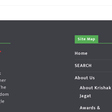
Site Map
Home
SEARCH
k
About Us
her
The
About Krishak
edom
Jagat
gle
Awards &