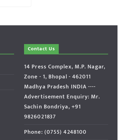
Contact Us
14 Press Complex, M.P. Nagar,
Zone - 1, Bhopal - 462011
Madhya Pradesh INDIA ----
Advertisement Enquiry: Mr.
Sachin Bondriya, +91
9826021837
Phone: (0755) 4248100