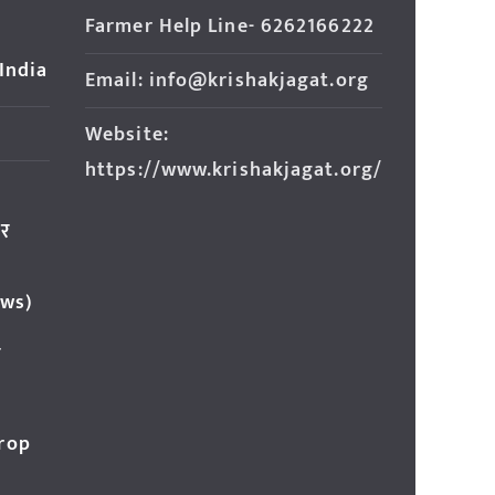
Farmer Help Line- 6262166222
 India
Email: info@krishakjagat.org
Website:
https://www.krishakjagat.org/
ार
ews)
र
Crop