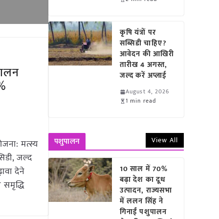
कृषि यंत्रों पर
सब्सिडी चाहिए?
आवेदन की आखिरी
तारीख 4 अगस्त,
 पालन
जल्द करें अप्लाई
0%
August 4, 2026
1 min read
View All
पशुपालन
ोजना: मत्स्य
िडी, जल्द
10 साल में 70%
ावा देने
बढ़ा देश का दूध
समृद्धि
उत्पादन, राज्यसभा
में ललन सिंह ने
गिनाईं पशुपालन