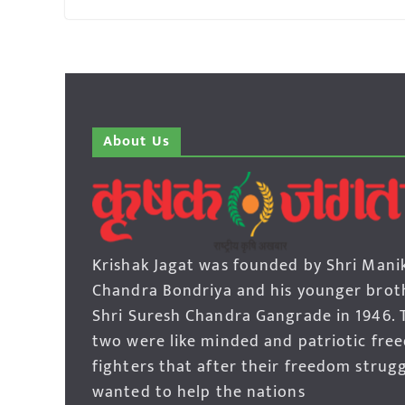
About Us
Krishak Jagat was founded by Shri Mani
Chandra Bondriya and his younger brot
Shri Suresh Chandra Gangrade in 1946. 
two were like minded and patriotic fre
fighters that after their freedom strug
wanted to help the nations