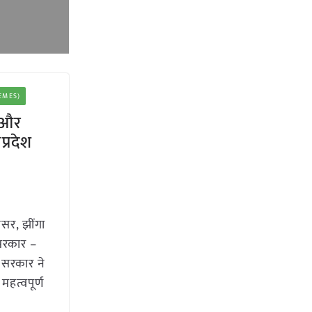
HEMES)
ा और
्रदेश
सर, झींगा
सरकार –
श सरकार ने
महत्वपूर्ण