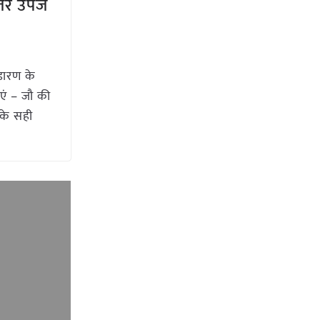
हतर उपज
डारण के
एं – जौ की
के सही