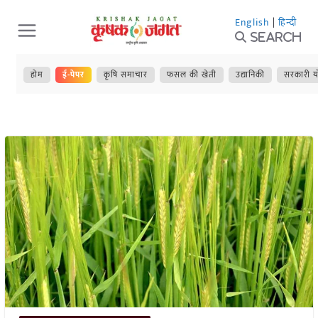
Skip
English
|
हिन्दी
to
Search
content
होम
ई-पेपर
कृषि समाचार
फसल की खेती
उद्यानिकी
सरकारी य