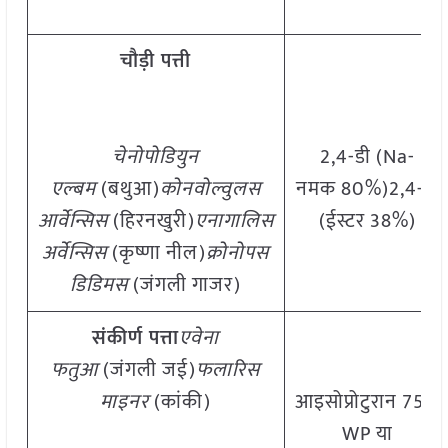
चौड़ी पत्ती
चेनोपोडियुन
2,4-डी (Na-
एल्बम
(बथुआ)
कोनवोल्वुलस
नमक 80%)2,4-डी
आर्वेन्सिस
(हिरनखुरी)
एनागालिस
(ईस्टर 38%)
अर्वेन्सिस
(कृष्णा नील)
क्रोनोपस
डिडिमस
(जंगली गाजर)
संकीर्ण पत्ता
एवेना
फतुआ
(जंगली जई)
फलारिस
माइनर
(कांकी)
आइसोप्रोटुरान 75%
WP या