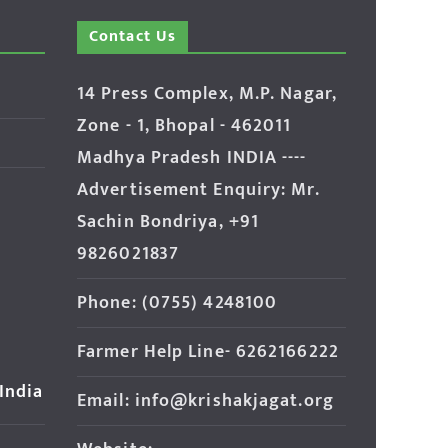
Contact Us
14 Press Complex, M.P. Nagar,
Zone - 1, Bhopal - 462011
Madhya Pradesh INDIA ----
Advertisement Enquiry: Mr.
Sachin Bondriya, +91
9826021837
Phone: (0755) 4248100
Farmer Help Line- 6262166222
 India
Email: info@krishakjagat.org