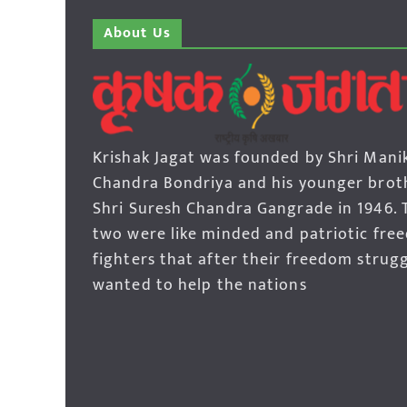
About Us
Krishak Jagat was founded by Shri Mani
Chandra Bondriya and his younger brot
Shri Suresh Chandra Gangrade in 1946. 
two were like minded and patriotic fre
fighters that after their freedom strug
wanted to help the nations