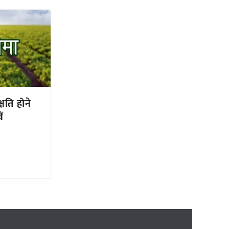
ति होने
ें