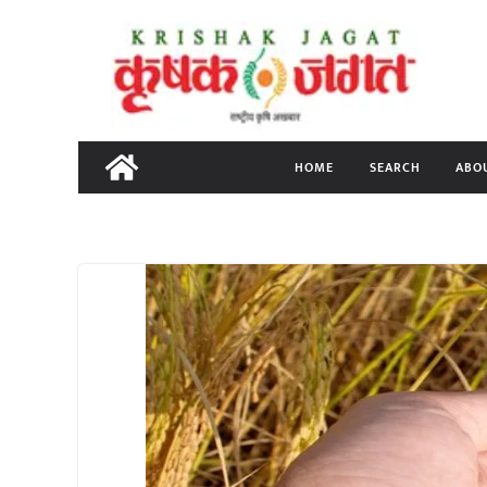
Skip
to
content
HOME
SEARCH
ABO