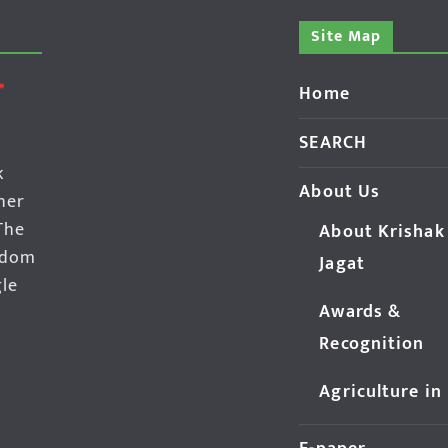
Site Map
Home
SEARCH
k
About Us
her
The
About Krishak
edom
Jagat
gle
Awards &
Recognition
Agriculture in