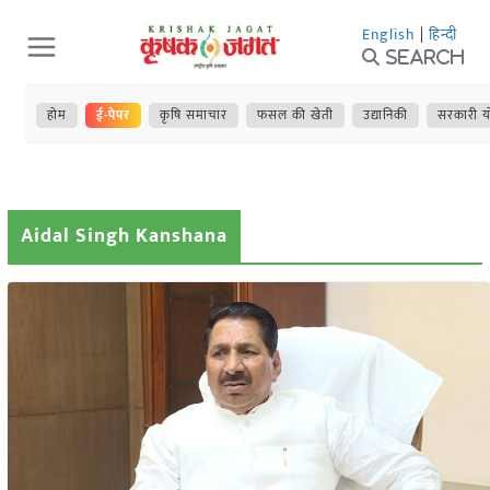
Skip
English
|
हिन्दी
to
Search
content
होम
ई-पेपर
कृषि समाचार
फसल की खेती
उद्यानिकी
सरकारी य
Aidal Singh Kanshana