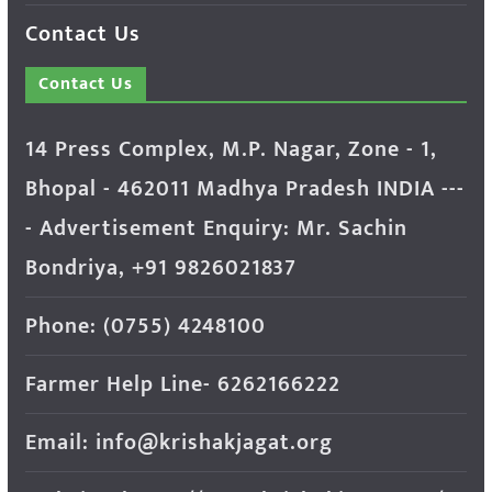
Contact Us
Contact Us
14 Press Complex, M.P. Nagar, Zone - 1,
Bhopal - 462011 Madhya Pradesh INDIA ---
- Advertisement Enquiry: Mr. Sachin
Bondriya, +91 9826021837
Phone: (0755) 4248100
Farmer Help Line- 6262166222
Email: info@krishakjagat.org